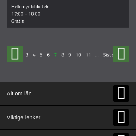
Hellemyr bibliotek
17:00
-
18:00
Gratis
…
3
4
5
6
7
8
9
10
11
…
Siste »
Alt om lån
Viktige lenker