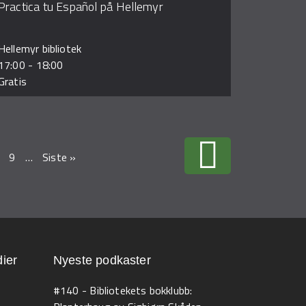
Practica tu Español på Hellemyr
Hellemyr bibliotek
17:00
-
18:00
Gratis
9
…
Siste »
ier
Nyeste podkaster
#140 - Bibliotekets bokklubb: