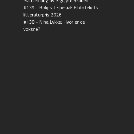
Planterhaug av Sigbjørn Skåden
#139 - Bokprat spesial: Bibliotekets
litteraturpris 2026
#138 - Nina Lykke: Hvor er de
voksne?