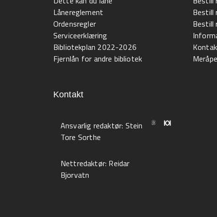
Dette kan du låne
Bestill
Lånereglement
Bestill
Ordensregler
Bestil
Serviceerklæring
Informa
Bibliotekplan 2022-2026
Kontak
Fjernlån for andre bibliotek
Meråpen
Kontakt
Ansvarlig redaktør:
Stein
Tore Sorthe
Nettredaktør:
Reidar
Bjorvatn