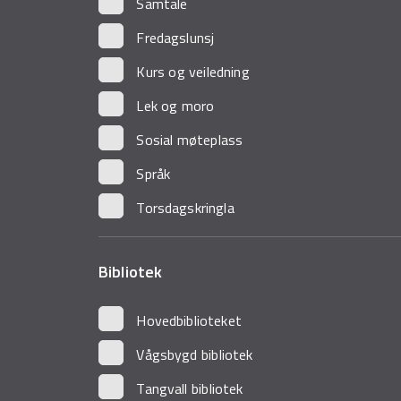
Samtale
Fredagslunsj
Kurs og veiledning
Lek og moro
Sosial møteplass
Språk
Torsdagskringla
Bibliotek
Hovedbiblioteket
Vågsbygd bibliotek
Tangvall bibliotek