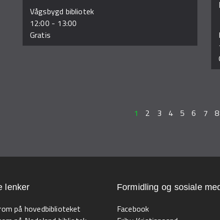
Vågsbygd bibliotek
12:00
-
13:00
Gratis
1
2
3
4
5
6
7
8
e lenker
Formidling og sosiale med
 rom på hovedbiblioteket
Facebook