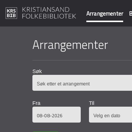
Arrangementer
B
Hopp
til
Arrangementer
Søk i våre data
hovedinnhold
Søk
Fra
Til
Dato