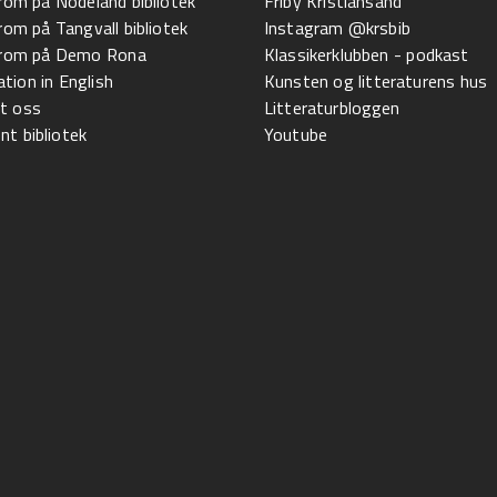
 rom på Nodeland bibliotek
Friby Kristiansand
 rom på Tangvall bibliotek
Instagram @krsbib
l rom på Demo Rona
Klassikerklubben - podkast
tion in English
Kunsten og litteraturens hus
t oss
Litteraturbloggen
t bibliotek
Youtube