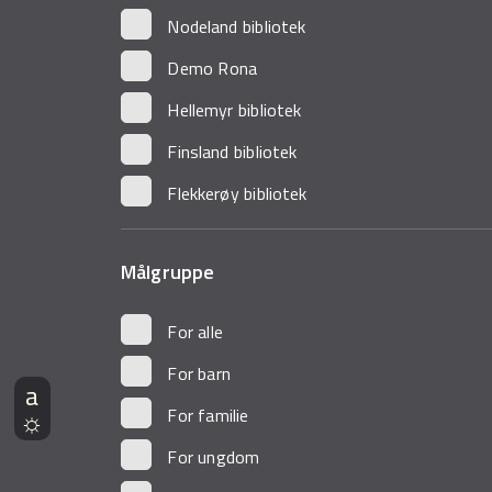
Nodeland bibliotek
Demo Rona
Hellemyr bibliotek
Finsland bibliotek
Flekkerøy bibliotek
Målgruppe
For alle
For barn
For familie
For ungdom