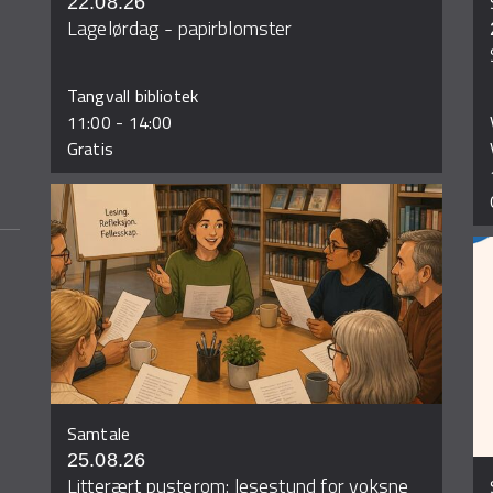
22.08.26
Lagelørdag - papirblomster
Tangvall bibliotek
11:00
-
14:00
Gratis
Samtale
25.08.26
Litterært pusterom: lesestund for voksne