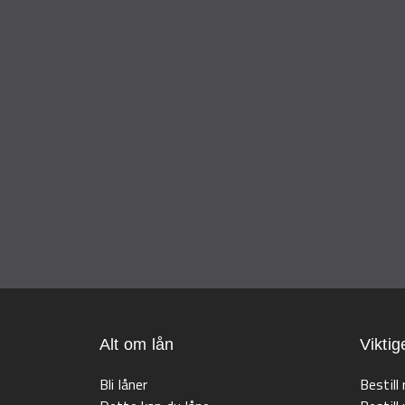
Alt om lån
Viktig
Bli låner
Bestill