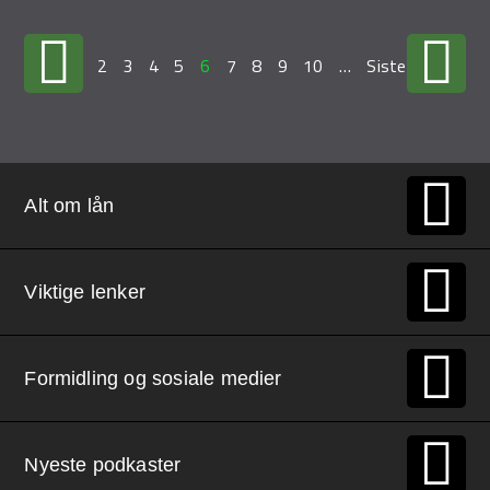
…
2
3
4
5
6
7
8
9
10
…
Siste »
Alt om lån
Viktige lenker
Formidling og sosiale medier
Nyeste podkaster