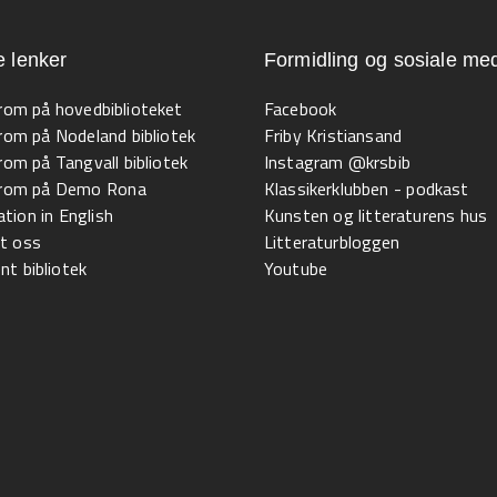
e lenker
Formidling og sosiale med
 rom på hovedbiblioteket
Facebook
 rom på Nodeland bibliotek
Friby Kristiansand
 rom på Tangvall bibliotek
Instagram @krsbib
l rom på Demo Rona
Klassikerklubben - podkast
tion in English
Kunsten og litteraturens hus
t oss
Litteraturbloggen
t bibliotek
Youtube