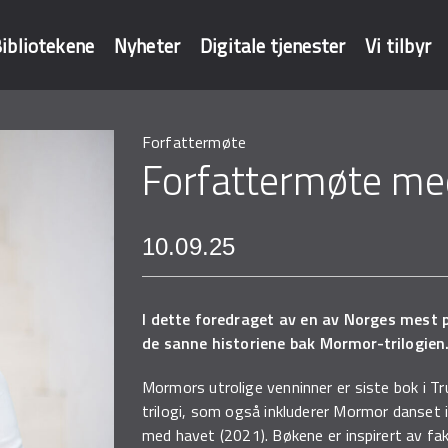
ibliotekene
Nyheter
Digitale tjenester
Vi tilbyr
Forfattermøte
baser
Forfattermøte me
10.09.25
I dette foredraget av en av Norges mest p
de sanne historiene bak Mormor-trilogien
Mormors utrolige venninner er siste bok i 
trilogi, som også inkluderer Mormor danset 
med havet (2021). Bøkene er inspirert av fa