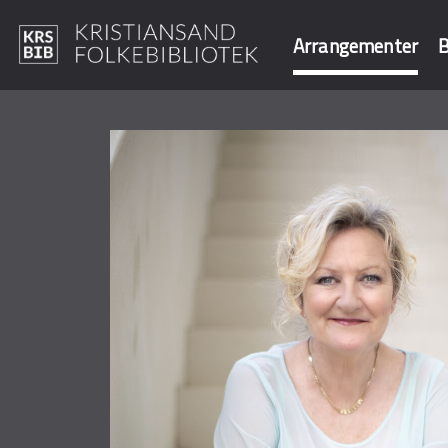
Arrangementer
B
Hopp
til
Søk i våre data
hovedinnhold