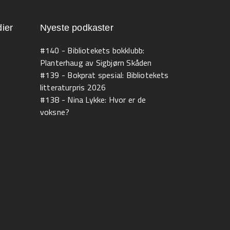
ier
Nyeste podkaster
#140 - Bibliotekets bokklubb:
Planterhaug av Sigbjørn Skåden
#139 - Bokprat spesial: Bibliotekets
litteraturpris 2026
#138 - Nina Lykke: Hvor er de
voksne?