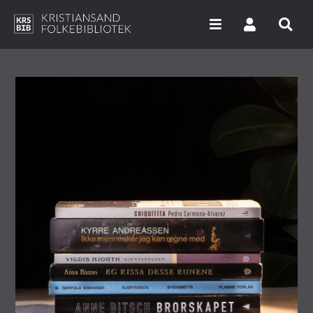
Hopp
til
hovedinnhold
Søk i våre databaser
Arrangementer
Bibliotekene
Nyheter
Digitale tjenester
Vi tilbyr
UNG