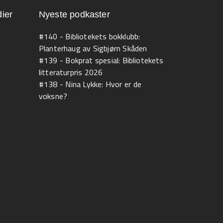
ier
Nyeste podkaster
#140 - Bibliotekets bokklubb:
Planterhaug av Sigbjørn Skåden
#139 - Bokprat spesial: Bibliotekets
litteraturpris 2026
#138 - Nina Lykke: Hvor er de
voksne?