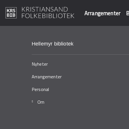
Arrangementer
B
Hopp
til
Søk i våre data
hovedinnhold
Hellemyr bibliotek
Nyheter
Arrangementer
Personal
Om