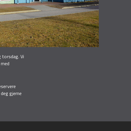
g torsdag. Vi
n med
eservere
r deg gjerne