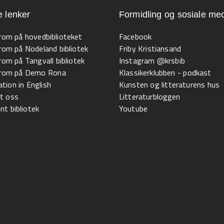
e lenker
Formidling og sosiale med
 rom på hovedbiblioteket
Facebook
 rom på Nodeland bibliotek
Friby Kristiansand
 rom på Tangvall bibliotek
Instagram @krsbib
l rom på Demo Rona
Klassikerklubben - podkast
tion in English
Kunsten og litteraturens hus
t oss
Litteraturbloggen
t bibliotek
Youtube