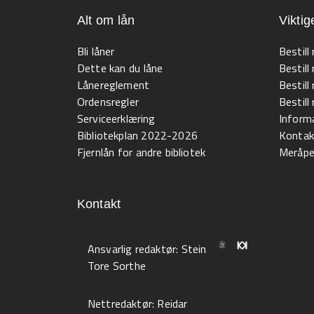
Alt om lån
Viktig
Bli låner
Bestill
Dette kan du låne
Bestill
Lånereglement
Bestill
Ordensregler
Bestil
Serviceerklæring
Informa
Bibliotekplan 2022-2026
Kontak
Fjernlån for andre bibliotek
Meråpen
Kontakt
Ansvarlig redaktør:
Stein
Tore Sorthe
Nettredaktør:
Reidar