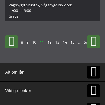
Vågsbygd bibliotek, Vågsbygd bibliotek
17:00
-
19:00
Gratis
…
7
8
9
10
11
12
13
14
15
…
Siste »
Alt om lån
Viktige lenker