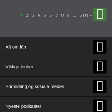
1
2
3
4
5
6
7
8
9
…
Siste »
Alt om lån
Viktige lenker
Formidling og sosiale medier
Nyeste podkaster