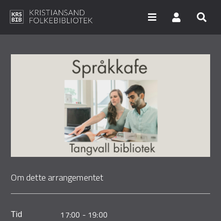
Hopp
til
hovedinnhold
Søk i våre databaser
Arrangementer
Bibliotekene
Nyheter
Digitale tjenester
Om dette arrangementet
Vi tilbyr
UNG
17:00
-
19:00
Tid