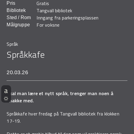
Gratis
Pris
Demo Rona
Tangvall bibliotek
Bibliotek
Inngang fra parkeringsplassen
Sted / Rom
For voksne
Målgruppe
Språk
Språkkafe
20.03.26
Skal man lære et nytt språk, trenger man noen å
snakke med.
Språkkafe hver fredag på Tangvall bibliotek fra klokken
17-19.
Dette er et gratis tilbud til deg som vil praktisere norsk.